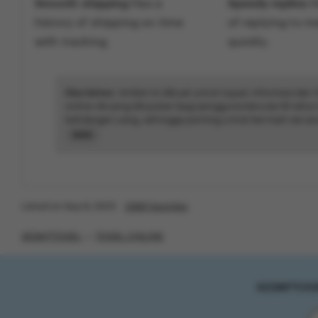
Smooth shipping
Has a
Speedy replies
H
history of shipping on time
of replying to 
with tracking.
quickly.
Disclaimer:
Artikel ini dibuat untuk tujuan informasi dan
online 4d yang ditujukan bagi pengguna berusia 18 tahun k
kehilangan uang, sehingga penting untuk bermain secar
pembaca untuk berjudi sebagai sumber penghasilan u
Read
sepenuhnya bergantung pada faktor keberuntungan dan 
the
full
description
Listed on Sep 9, 2025
2266 favorites
SEDAPTOGEL
TOGEL ONLINE
SEDAPTOGEL