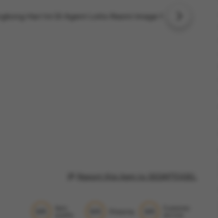
Report this item to SEDAPTOGEL
Item
Customer
5/5
5/5
5/5
Shipping
quality
service