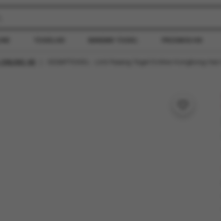
INE
TOGEL4D
BANDAR TOGEL
PREDIKSI HK
 ONLINE 4D
SEDAPTOGEL - Link Pasang Togel Online Hongkong Hari I
 | 
Add
to
Favorites