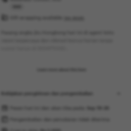
Read
Gift wrapping available
the
See details
full
Pasang angka jitu Hongkong hari ini di agent lotto
description
resmi terpercaya dan nikmati bonus harian tanpa
syarat hanya di SEDAPTOGEL.
SEDAPTOGEL memastikan setiap pemain
Learn more about this item
mendapatkan pengalaman bermain yang transparan,
fair, serta penuh kenyamanan. Melalui sistem
modern dan pasaran togel terlengkap, situs ini selalu
Kebijakan pengiriman dan pengembalian
menghadirkan peluang menang lebih besar dengan
bonus harian yang menarik. Tidak hanya itu, layanan
Pesan hari ini dan akan tiba pada:
Sep 19-26
customer service yang responsif serta metode
transaksi cepat dan aman menjadikan SEDAPTOGEL
Pengembalian dan penukaran tidak diterima
sebagai bandar togel online pilihan terbaik di tahun
Cost to ship:
Rp
1,000