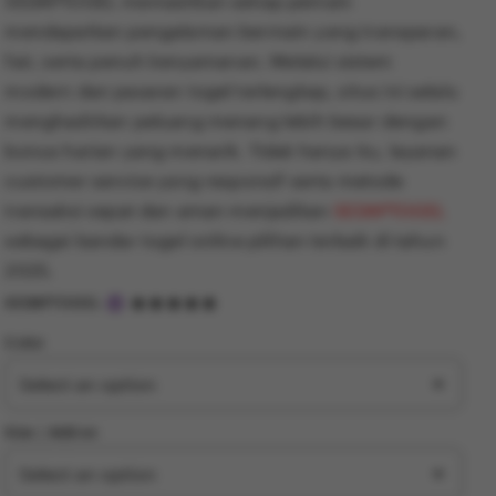
SEDAPTOGEL memastikan setiap pemain
mendapatkan pengalaman bermain yang transparan,
fair, serta penuh kenyamanan. Melalui sistem
modern dan pasaran togel terlengkap, situs ini selalu
menghadirkan peluang menang lebih besar dengan
bonus harian yang menarik. Tidak hanya itu, layanan
customer service yang responsif serta metode
transaksi cepat dan aman menjadikan
SEDAPTOGEL
sebagai bandar togel online pilihan terbaik di tahun
2025.
5
SEDAPTOGEL
out
of
Color
5
stars
Size ∣ Add on