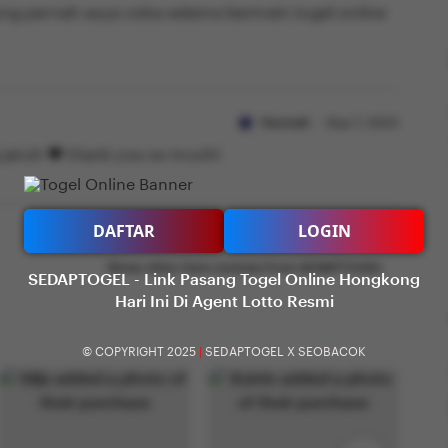
yang pernah saya coba selama bermain togel online
Hannah
Sep 7, 2025
ng jatuh ❤️ thank you so much!
DAFTAR
LOGIN
Show other item reviews from SEDAPTOGEL
SEDAPTOGEL - Link Pasang Togel Online Hongkong
Hari Ini Di Agent Lotto Resmi
© COPYRIGHT 2025
|
SEDAPTOGEL X SEOBACOK