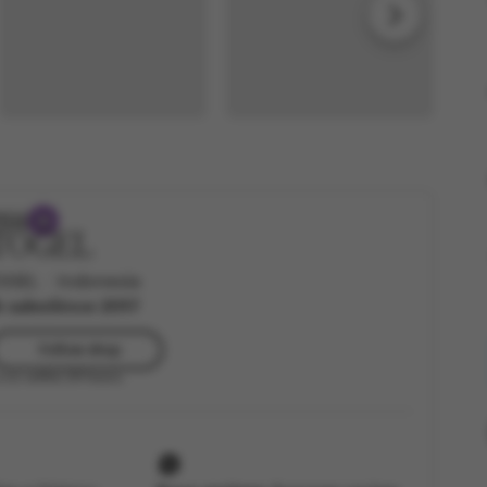
TOGEL
OGEL
|
Indonesia
 sales
Since 2017
Follow shop
ponds
within 24 hours.