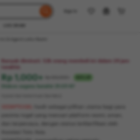
Sign in
LIVE DRAW
ni Di Agent Lotto Resmi
Banyak diminati. 52k orang membeli ini dalam 24 jam
terakhir.
Harga:
Rp 1,000+
Normal:
Rp 100,000+
90% off
Diskon segera berahir
21:07:47
Syarat dan ketentuan (berlaku)
SEDAPTOGEL
hadir sebagai pilihan utama bagi para
pecinta togel yang mencari platform resmi, aman,
dan terpercaya, dengan status terklarifikasi oleh
Asosiasi Toto Asia.