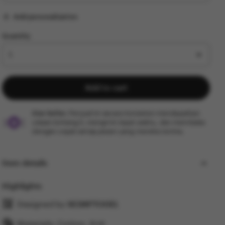
Add personalization
Quantity
0)
Value (9)
Comfort (8)
Ease of use (2)
Condition (1)
Add to cart
Star Seller.
Penjual ini secara konsisten mendapatkan
ulasan bintang 5, mengirim tepat waktu, dan membalas
dengan cepat setiap pesan yang mereka terima.
Item details
Highlights
Designed by
SEDAPTOGEL
Materials: Cotton, Knit