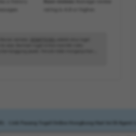
as a history
Rave reviews
Average review
messages
rating is 4.8 or higher.
 hiburan semata.
SEDAPTOGEL
adalah situs togel
e atas. Bermain togel online memiliki risiko
a bertanggung jawab. Penulis tidak menganjurkan
tama. Semua kemenangan maupun kekalahan
manajemen bermain dari masing-masing individu.
 - Link Pasang Togel Online Hongkong Hari Ini Di Agent 