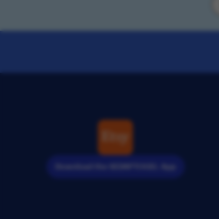
En
y
em
Download the SEDAPTOGEL App