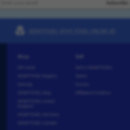
Subscribe
ter
our
ail
SEDAPTOGEL SITUS TOGEL ONLINE 4D
Shop
Sell
Gift cards
Sell on SEDAPTOGEL
SEDAPTOGEL Registry
Teams
Sitemap
Forums
SEDAPTOGEL blog
Affiliates & Creators
SEDAPTOGEL United
Kingdom
SEDAPTOGEL Germany
SEDAPTOGEL Canada