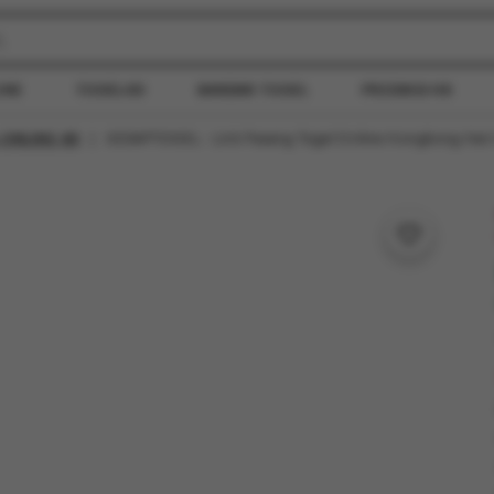
INE
TOGEL4D
BANDAR TOGEL
PREDIKSI HK
 ONLINE 4D
SEDAPTOGEL - Link Pasang Togel Online Hongkong Hari I
 | 
Add
to
Favorites