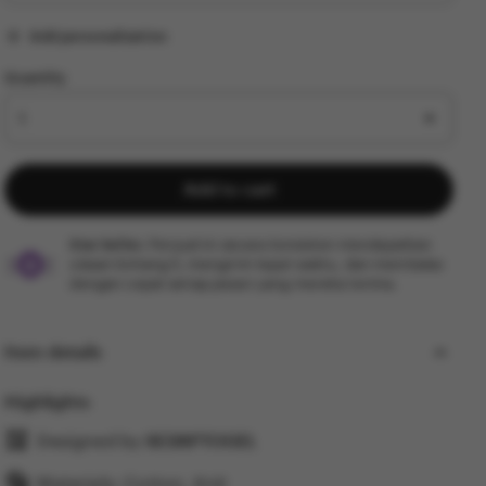
Add personalization
Quantity
0)
Value (9)
Comfort (8)
Ease of use (2)
Condition (1)
Add to cart
Star Seller.
Penjual ini secara konsisten mendapatkan
ulasan bintang 5, mengirim tepat waktu, dan membalas
dengan cepat setiap pesan yang mereka terima.
Item details
Highlights
Designed by
SEDAPTOGEL
Materials: Cotton, Knit