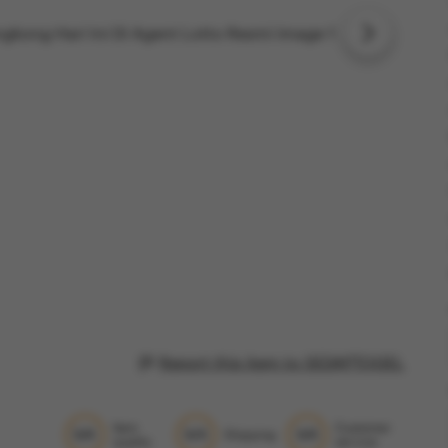
Report this item to SEDAPTOGEL
Item
Customer
5/5
5/5
5/5
Shipping
quality
service