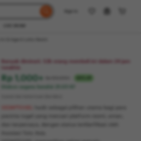
Sign in
LIVE DRAW
ni Di Agent Lotto Resmi
Banyak diminati. 52k orang membeli ini dalam 24 jam
terakhir.
Harga:
Rp 1,000+
Normal:
Rp 100,000+
90% off
Diskon segera berahir
21:07:47
Syarat dan ketentuan (berlaku)
SEDAPTOGEL
hadir sebagai pilihan utama bagi para
pecinta togel yang mencari platform resmi, aman,
dan terpercaya, dengan status terklarifikasi oleh
Asosiasi Toto Asia.