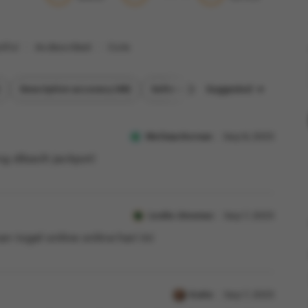
tiful
As described
Cute
Suggested
Description accuracy (48)
Seller service (19)
Sizing & Fit (1
Melissa Kernan
Sep 9, 2025
g dikasih jackpot!
Leslie Jimenez
Sep 7, 2025
 togel online online hari ini
Katie
Sep 7, 2025