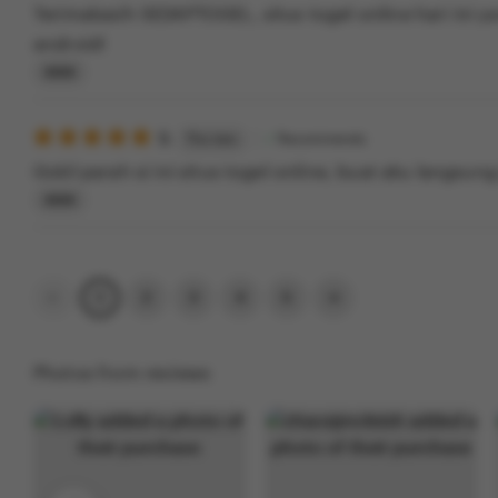
r
Terimakasih SEDAPTOGEL, situs togel online hari ini 
of
t
5
e
android!
i
stars
v
n
L
i
g
i
e
5
r
5
Recommends
This item
s
out
w
e
Gokil parah si ini situs togel online, buat aku langsu
of
t
b
5
v
i
stars
L
y
i
n
i
M
e
g
s
e
w
Previous
Next
r
2
3
4
5
1
t
page
page
l
b
e
i
i
y
v
n
s
Photos from reviews
L
i
g
s
e
e
r
a
s
w
e
K
l
b
v
e
i