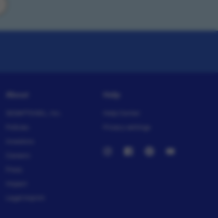
About
Help
SEDAPTOGEL, Inc.
Help Center
Policies
Privacy settings
Investors
Instagram
Facebook
Pinterest
Youtube
Careers
Press
Impact
Legal imprint